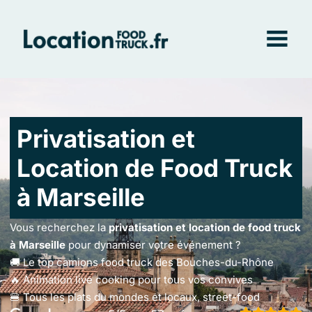
Styl
Vo
Vill
Privatisation et
Location de Food Truck
à Marseille
Vous recherchez la
privatisation et location de food truck
à Marseille
pour dynamiser votre événement ?
🚚 Le top camions food truck des Bouches-du-Rhône
🔥 Animation live cooking pour tous vos convives
🍔 Tous les plats du mondes et locaux, street-food