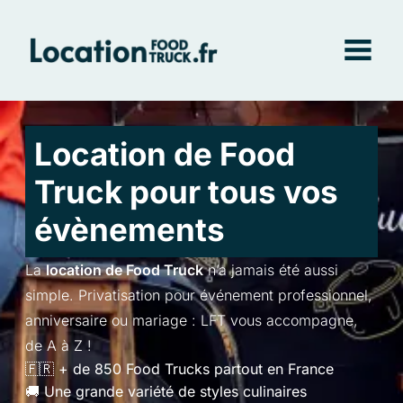
Styl
Vo
Vill
Location de Food
Truck pour tous
vos
évènements
La
location de Food Truck
n’a jamais été aussi
simple. Privatisation pour événement professionnel,
anniversaire ou mariage : LFT vous accompagne,
de A à Z !
🇫🇷 + de 850 Food Trucks partout en France
🚚 Une grande variété de styles culinaires